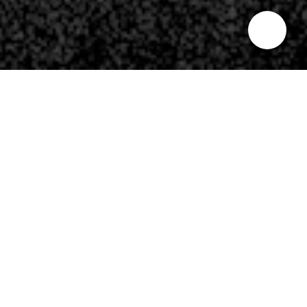
BASS:
LARS LEHMANN
Was haben Künstler wie U.F.O., Bobby Kimball (TOTO),
Dave Bickler (Survivor), Simon Phillips, Konstantin Wecker
und viele andere gemeinsam? Sie alle haben sich auf Lars
Lehmann am Bass verlassen! Seit Mitte der 1990er-Jahre
führten zahllose Tourneen den vielseitigen E-Bass- und
Kontrabass-Freelancer mehrfach um den gesamten Globus.
Über die Jahre hat sich Lars Lehmann aber auch als überaus
gefragter Bassdozent einen Namen gemacht. Die